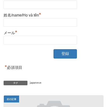
*
姓名/name/Họ và tên
*
メール
*
必須項目
japanese
タグ
前の記事