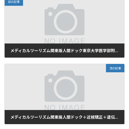
前の記事
メディカルツーリズム関東版人間ドック東京大学医学部附属病院予防医学センター_2026_Ver2_20260129日本語版_原版代入_compressed
2026年1月31日
次の記事
メディカルツーリズム関東版人間ドック＋近視矯正＋遺伝学的検査＋先端リハビル＋間葉系細胞＋半月板再生藤田医科大学羽田クリニック_2026_Ver2_20260129日本語版_原版代入_compressed
2026年1月31日