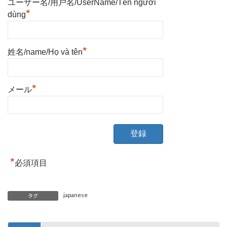
ユーザー名/用户名/UserName/Tên người
*
dùng
*
姓名/name/Họ và tên
*
メール
*
必須項目
japanese
タグ