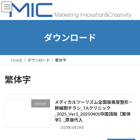
コ
ナ
ン
ビ
テ
ゲ
ン
ー
ツ
シ
へ
ョ
ダウンロード
ス
ン
キ
に
ッ
移
プ
動
HOME
ダウンロード
繁体字
繁体字
メディカルツーリズム全国版美容整形・
chinese
幹細胞チラシ_TAクリニック
_2025_Ver1_20250401中国語版【繁体
字】_原版代入
2025年6月29日